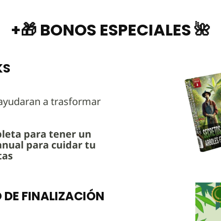
+🎁 BONOS ESPECIALES 🌺
KS
 ayudaran a trasformar
pleta para tener un
nual para cuidar tu
tas
 DE FINALIZACIÓN