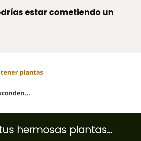
podrías estar cometiendo un
tener plantas
sconden...
us hermosas plantas...