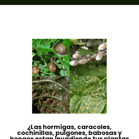
¿Las hormigas, caracoles,
cochinillas, pulgones, babosas y
hongos estan invadiendo tus plantas