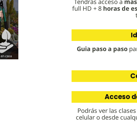
Tendrás acceso a
mas 
full HD + 8
horas de e
I
Guia paso a paso
par
C
Acceso de
Podrás ver las clase
celular o desde cualq